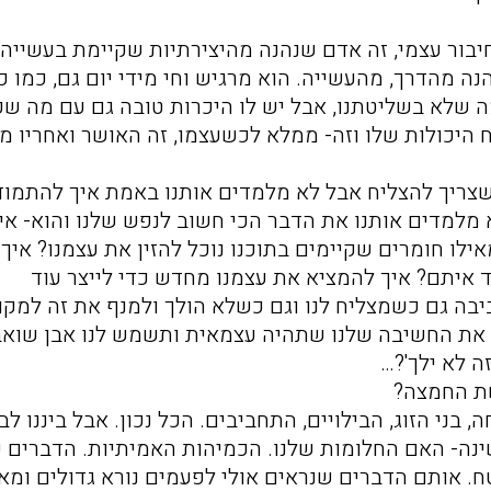
יבור עצמי, זה אדם שנהנה מהיצירתיות שקיימת בעשייה 
נה מהדרך, מהעשייה. הוא מרגיש וחי מידי יום גם, כמו כל
ה שלא בשליטתנו, אבל יש לו היכרות טובה גם עם מה שכ
היכולות שלו וזה- ממלא לכשעצמו, זה האושר ואחריו מג
שצריך להצליח אבל לא מלמדים אותנו באמת איך להתמוד
א מלמדים אותנו את הדבר הכי חשוב לנפש שלנו והוא- אי
ילו חומרים שקיימים בתוכנו נוכל להזין את עצמנו? איך
ד איתם? איך להמציא את עצמנו מחדש כדי לייצר עוד
ה גם כשמצליח לנו וגם כשלא הולך ולמנף את זה למקום
ח את החשיבה שלנו שתהיה עצמאית ותשמש לנו אבן שוא
ה לא ילך'?…
שת החמצה?
בני הזוג, הבילויים, התחביבים. הכל נכון. אבל ביננו לבי
השינה- האם החלומות שלנו. הכמיהות האמיתיות. הדברים 
ח. אותם הדברים שנראים אולי לפעמים נורא גדולים ומא