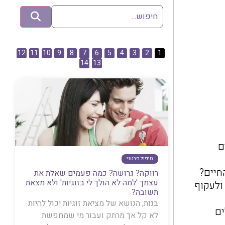
12
11
10
9
8
7
6
5
4
3
2
1
14
13
ם
טיפול פרטני
חיים?
רווקה? גרושה? כמה פעמים שאלת את
עצמך 'למה לא הולך לי בזוגיות' ולא מצאת
ולעקוף
תשובה?
בנות, הנושא של מציאת זוגיות יכול להיות
ים
לא קל אך מרתק ועבור מי שמחפשת