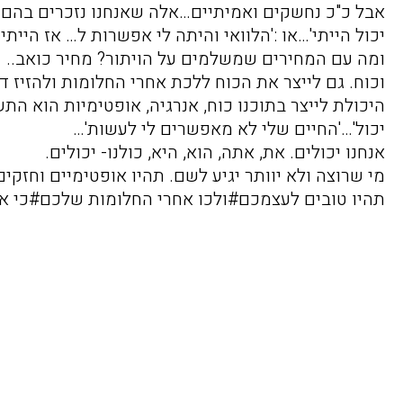
אבל כ"כ נחשקים ואמיתיים…אלה שאנחנו נזכרים בהם ו
יכול הייתי'…או :'הלוואי והיתה לי אפשרות ל… אז היית
ומה עם המחירים שמשלמים על הויתור? מחיר כואב..
וכוח. גם לייצר את הכוח ללכת אחרי החלומות ולהזיז ד
היכולת לייצר בתוכנו כוח, אנרגיה, אופטימיות הוא ה
יכול'…'החיים שלי לא מאפשרים לי לעשות'…
אנחנו יכולים. את, אתה, הוא, היא, כולנו- יכולים.
מי שרוצה ולא יוותר יגיע לשם. תהיו אופטימיים וחזקים
תהיו טובים לעצמכם#ולכו
אחרי החלומות שלכם#כי אף