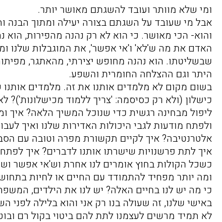
ומי שלא מוותר ועובד להשגתם מאושר יותר.
אבל מי שעובד על השגתם בצורה יעילה ומתוך הבנה וח
והוא- הכי מאושר. כי הוא לא רק נהנה מהפירות, הוא נה
האדם את מה ש'לא' ו'אי אפשר', את המוגבלות שלנו ומ
שבשליטתו. הוא נהנה מחופש יצירתי, מהאתגר, מפיתוח 
היתר וגם ההצלחה החומרית והשפע.
בשום מקום לא מלמדים אותנו את זה. מלמדים אותנו 
כישלון (ולא רק כסיסמה: 'צריך ללמוד מכישלונות')? ל
ליפול מבחינה רגשית כדי שנוכל המשיך הלאה? איך ומא
ולפתח מודעות לגבי היכולות האדירות שלנו ואיך לעבו
אלטרנטיבה? איך לקיים תקשורת מפרה וטובה עם הסביב
איך לתת פרשנויות שישרתו אותנו לדברים? איך לפת
כשכל הקולות בחוץ אומרים לנו אחרת וש'אי אפשר ושז
ומה יותר מפחיד להתמודד עם החיים או לחיות בתחו
כי מה יש לנו בחיים האלה? יש לנו את הילדים, המשפחה, 
באישי שלנו, זה שעולה בנו רק אני והוא בלילה לפני 
לא תמיד מרשים לעצמנו לתת להם ביטוי בקול רם ובוט