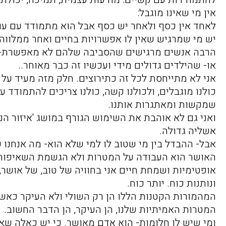
אין מי שאינו מוגבל:
לאחד אין כסף ולאחר יש כסף אבל הוא מתמודד עם עם
יש מי שמרגיש שאין לו אפשרויות בחיים ואחר ממלווה
הרבה אנשים מרגישים שהסביבה שלהם לא מאפשרת- הי
או- שהילדים גדולים מידי ועכשיו זה כבר מאוחר..
אני לא מתייחסת לכל זה כתירוצים. חלק מזה מעיד על 
כולנו מוגבלים, ולכולנו קשה, כולנו צריכים להתמודד ע
שמקשות ומאתגרות אותנו.
ואני גם לא אוהבת את השימוש הגורף במושג 'איזור הנ
אשליה גדולה.
אבל- ההבדל בין מי שטוב לו למי שלא הוא- מה אנחנו ע
האושר הוא העבודה על המטרות ולא הגשמת השאיפות וכ
אופטימיות ושמחת חיים אני בחוויה של טוב, של אושר
ונותנות כוח. יותר כוח.
המהמורות הקטנות הללו הן רק השולי ולא העיקר כאשר
המטרות האמיתיות שלנו, הן העיקר, הן הדבר החשוב.
ומי שיש לו חלומות- הוא אדם מאושר. כי יש כאלה שא