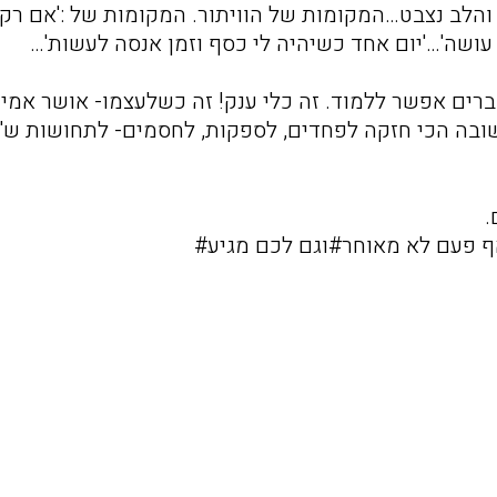
הלב נצבט…המקומות של הוויתור. המקומות של :'אם רק 
י עושה'…'יום אחד כשיהיה לי כסף וזמן אנסה לעשות'…
ברים אפשר ללמוד. זה כלי ענק! זה כשלעצמו- אושר אמית
תשובה הכי חזקה לפחדים, לספקות, לחסמים- לתחושות ש'א
.
 פעם לא מאוחר#וגם לכם מגיע#