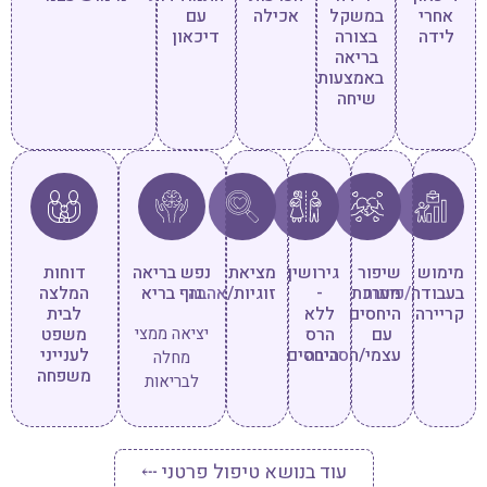
אחרי
במשקל
אכילה
עם
לידה
בצורה
דיכאון
בריאה
באמצעות
שיחה
מימוש
שיפור
גירושין
מציאת
נפש בריאה
דוחות
בעבודה/פיתוח
מערכת
-
זוגיות/אהבה
גוף בריא
המלצה
קריירה
היחסים
ללא
לבית
עם
הרס
יציאה ממצי
משפט
עצמי/הסביבה
היחסים
לענייני
מחלה
משפחה
לבריאות
עוד בנושא טיפול פרטני ⤎