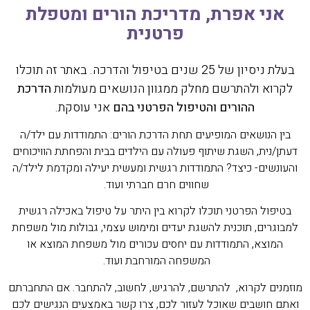
אני אפרת, מדריכת הורים ומטפלת
פרטנית
בעלת ניסיון של 25 שנים בטיפול והדרכה. באתר זה תוכלו
לקרוא ולהתרשם מחלק ממגוון הנושאים מעולמות
הדרכת
ההורים והטיפול הפרטני בהם
אני עוסקת.
בין הנושאים המופיעים תחת הדרכת הורים: התמודדות עם ילד/ה
דעתן/נית, השגת שיתוף פעולה עם הילדים בבית והפחתת הוויכוחים
והעונשים- כיצד? התמודדות רגשית ומעשית יעילה ומקדמת לילד/ה
שחווים חרם חברתי ועוד.
בטיפול הפרטני תוכלו לקרוא בין היתר על טיפול באכילה רגשית
למבוגרים, תוכנית להשגת יעדים ומימוש עצמי, גבולות מול משפחת
המוצא, התמודדות עם יחסים עכורים מול משפחת המוצא או
המשפחה המורחבת ועוד.
מוזמנים לקרוא, להתרשם, להרגיש, לחשוב, להתחבר. אם התחברתם
ואתם חושבים שאוכל לעזור לכם, צרו קשר באמצעים הנגישים לכם